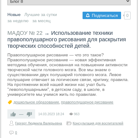
Новые
Лучшие за сутки
Подписаться
0
за неделю
за месяц
МАДОУ № 22
→
Использование техники
правополушарного рисования для раскрытия
творческих способностей детей.
Правополушарное рисование — что это такое?
Правополушарное рисование — новая эффективная
методика обучения, основанная на повышении активности
творческой части головного мозга. Все мы знаем о
существовании двух полушарий головного мозга. Левое
полушарие отвечает за логические связи, критику, правила.
На протяжении всей нашей жизни нас учат быть
"левополушарными", в детском саду, в школе, в
университете мы учимся жить по правилам.
дошкольное образование
,
правополушарное рисование
—
14.03.2023
18:24
963
Гергерт Людмила Валерьевна
Консультация для воспитателей
0