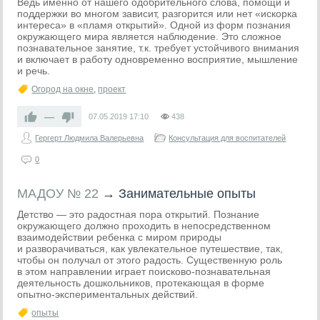
Ведь именно от нашего одобрительного слова, помощи и
поддержки во многом зависит, разгорится или нет «искорка
интереса» в «пламя открытий». Одной из форм познания
окружающего мира является наблюдение. Это сложное
познавательное занятие, т.к. требует устойчивого внимания
и включает в работу одновременно восприятие, мышление
и речь.
Огород на окне
,
проект
—
07.05.2019
17:10
438
Гергерт Людмила Валерьевна
Консультация для воспитателей
0
МАДОУ № 22
→
Занимательные опыты
Детство — это радостная пора открытий. Познание
окружающего должно проходить в непосредственном
взаимодействии ребенка с миром природы
и разворачиваться, как увлекательное путешествие, так,
чтобы он получал от этого радость. Существенную роль
в этом направлении играет поисково-познавательная
деятельность дошкольников, протекающая в форме
опытно-экспериментальных действий.
опыты