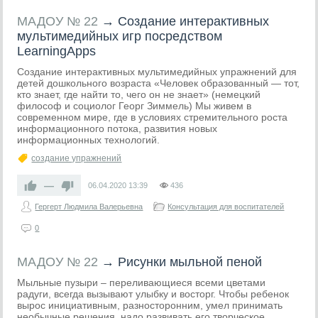
МАДОУ № 22
→
Создание интерактивных
мультимедийных игр посредством
LearningApps
Создание интерактивных мультимедийных упражнений для
детей дошкольного возраста «Человек образованный — тот,
кто знает, где найти то, чего он не знает» (немецкий
философ и социолог Георг Зиммель) Мы живем в
современном мире, где в условиях стремительного роста
информационного потока, развития новых
информационных технологий.
создание упражнений
—
06.04.2020
13:39
436
Гергерт Людмила Валерьевна
Консультация для воспитателей
0
МАДОУ № 22
→
Рисунки мыльной пеной
Мыльные пузыри – переливающиеся всеми цветами
радуги, всегда вызывают улыбку и восторг. Чтобы ребенок
вырос инициативным, разносторонним, умел принимать
необычные решения, надо развивать его творческое