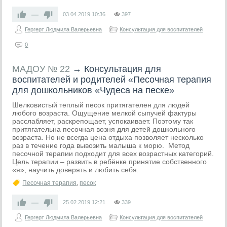
—
03.04.2019
10:36
397
Гергерт Людмила Валерьевна
Консультация для воспитателей
0
МАДОУ № 22
→
Консультация для
воспитателей и родителей «Песочная терапия
для дошкольников «Чудеса на песке»
Шелковистый теплый песок притягателен для людей
любого возраста. Ощущение мелкой сыпучей фактуры
расслабляет, раскрепощает, успокаивает. Поэтому так
притягательна песочная возня для детей дошкольного
возраста. Но не всегда цена отдыха позволяет несколько
раз в течение года вывозить малыша к морю. Метод
песочной терапии подходит для всех возрастных категорий.
Цель терапии – развить в ребёнке принятие собственного
«я», научить доверять и любить себя.
Песочная терапия
,
песок
—
25.02.2019
12:21
339
Гергерт Людмила Валерьевна
Консультация для воспитателей