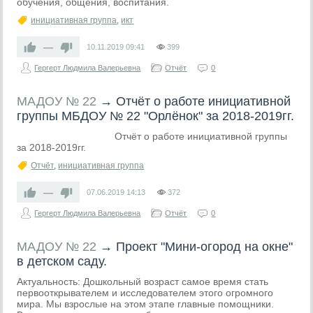
обучения, общения, воспитания.
инициативная группа
,
икт
—
10.11.2019
09:41
399
Гергерт Людмила Валерьевна
Отчёт
0
МАДОУ № 22
→
Отчёт о работе инициативной
группы МБДОУ № 22 "Орлёнок" за 2018-2019гг.
Отчёт о работе инициативной группы
за 2018-2019гг.
Отчёт
,
инициативная группа
—
07.06.2019
14:13
372
Гергерт Людмила Валерьевна
Отчёт
0
МАДОУ № 22
→
Проект "Мини-огород на окне"
в детском саду.
Актуальность: Дошкольный возраст самое время стать
первооткрывателем и исследователем этого огромного
мира. Мы взрослые на этом этапе главные помощники.