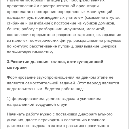
Развитие моторики пальцев рук, пространственных
представлений и пространственной ориентации
предполагает повторение определенных манипуляций
пальцами рук, произведенных учителем (сжимание в кулак,
сгибание и разгибание); построение из кубиков домиков,
башен; работу с разборными игрушками, мозаикой;
составление предметных разрезных картинок; складывание
из палочек геометрических фигур; раскрашивание рисунков
по контуру; расстегивание пуговиц, завязывание шнурков;
пальчиковую гимнастику.
3.Развитие дыхания, голоса, артикуляционной
моторики
Формирование звукопроизношения на данном этапе не
является самостоятельной задачей. Этот период является
подготовительным. Ведется работа над:
1) формированием: долгого выдоха и усилением
направленной воздушной струи.
Начинать работу нужно с постановки диафрагмального
дыхания, далее переходить к воспитанию плавного
длительного выдоха, а затем к развитию правильного