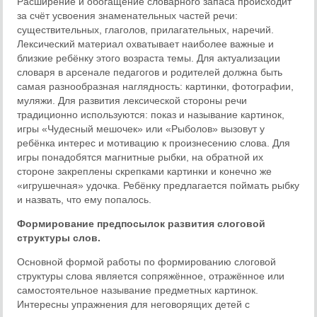
Расширение и обогащение словарного запаса происходит
за счёт усвоения знаменательных частей речи:
существительных, глаголов, прилагательных, наречий.
Лексический материал охватывает наиболее важные и
близкие ребёнку этого возраста темы. Для актуализации
словаря в арсенале педагогов и родителей должна быть
самая разнообразная наглядность: картинки, фотографии,
муляжи. Для развития лексической стороны речи
традиционно используются: показ и называние картинок,
игры «Чудесный мешочек» или «Рыболов» вызовут у
ребёнка интерес и мотивацию к произнесению слова. Для
игры понадобятся магнитные рыбки, на обратной их
стороне закреплены скрепками картинки и конечно же
«игрушечная» удочка. Ребёнку предлагается поймать рыбку
и назвать, что ему попалось.
Формирование предпосылок развития слоговой
структуры слов.
Основной формой работы по формированию слоговой
структуры слова является сопряжённое, отражённое или
самостоятельное называние предметных картинок.
Интересны упражнения для неговорящих детей с