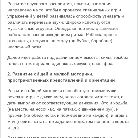
Развитие слухового восприятия, памяти, внимания
направлено на то, чтобы в процессе специальных игр и
упражнений у детей развивалась способность узнавать и
различать неречевые звуки. Широко используются
музыкальные игрушки. Определенное место занимает
работа над воспроизведением ритма. Ребенка просят
отхлопать, отстучать по столу (на бубне, барабане)
несложный ритм.
Далее идет работа над различением высоты, силы, тембра
голоса на материале одинаковых звуков, слов, фраз.
2. Развитие общей и мелкой моторики,
пространственных представлений и ориентации
Развитию общей моторики способствуют физминутки,
речевые игры с движением, когда логопед читает текст, а
дети выполняют соответствующие движения. Это и ходьба
(на месте, на носочках, на пятках, с движением рук), и
прыжки (на обеих ногах и поочередно на каждой), и игры в
мяч (ловить, катать, по заданию подкатом попасть в ворота
и т.д.).