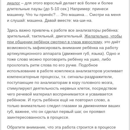
диалог
– для этого взрослый делает всё более и более
длительные паузы (до 5-10 сек.) Например: принеси
машинку. Что ты принёс?… Это машина… Смотри на меня
и слушай: машина. Давай вместе: ма-ши-на.
Здесь важно привлечь к работе все анализаторы ребёнка:
зрительный, тактильный, двигательный.
Желательно, чтобы
при общении ребёнок смотрел в глаза взрослому
, это даёт
возможность зафиксировать внимание ребёнка на работу
артикуляционного аппарата (движения губ, языка). Одно и
тоже слово можно проговорить ребёнку на ушко, либо
прохлопать ритм слова по его ручке. Подобное
использование в работе комплекса анализаторов усиливает
компенсаторные процессы, т.к. сигналы-раздражители,
поступающие по анализаторам в кору головного мозга,
стимулируют деятельность нервных клеток, посредством
чего речевой материал воспринимается и усваивается
ребёнком. И пусть ребёнок ещё не повторил слово, а
только внимательно следил глазами за движениями ваших
губ, важнее, что он сделал первый шаг, он проявил
заинтересованность в процессе.
Обратите внимание, что эта работа строится в процессе