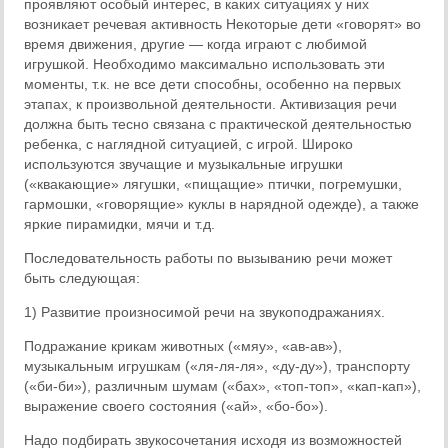
проявляют особый интерес, в каких ситуациях у них
возникает речевая активность Некоторые дети «говорят» во
время движения, другие — когда играют с любимой
игрушкой. Необходимо максимально использовать эти
моменты, т.к. не все дети способны, особенно на первых
этапах, к произвольной деятельности. Активизация речи
должна быть тесно связана с практической деятельностью
ребенка, с наглядной ситуацией, с игрой. Широко
используются звучащие и музыкальные игрушки
(«квакающие» лягушки, «пищащие» птички, погремушки,
гармошки, «говорящие» куклы в нарядной одежде), а также
яркие пирамидки, мячи и т.д.
Последовательность работы по вызыванию речи может
быть следующая:
1) Развитие произносимой речи на звукоподражаниях.
Подражание крикам животных («мяу», «ав-ав»),
музыкальным игрушкам («ля-ля-ля», «ду-ду»), транспорту
(«би-би»), различным шумам («бах», «топ-топ», «кап-кап»),
выражение своего состояния («ай», «бо-бо»).
Надо подбирать звукосочетания исходя из возможностей