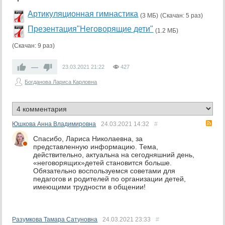
Артикуляционная гимнастика
(3 МБ)
(Скачан: 5 раз)
Презентация"Неговорящие дети"
(1.2 МБ)
(Скачан: 9 раз)
—
23.03.2021
21:22
427
Богданова Лариса Карловна
RS
Юшкова Анна Владимировна
24.03.2021
14:32
#
Спасибо, Лариса Николаевна, за
представленную информацию. Тема,
действительно, актуальна на сегодняшний день,
«неговорящих»детей становится больше.
Обязательно воспользуемся советами для
педагогов и родителей по организации детей,
имеющими трудности в общении!
Разумкова Тамара Сатуновна
24.03.2021
23:33
#