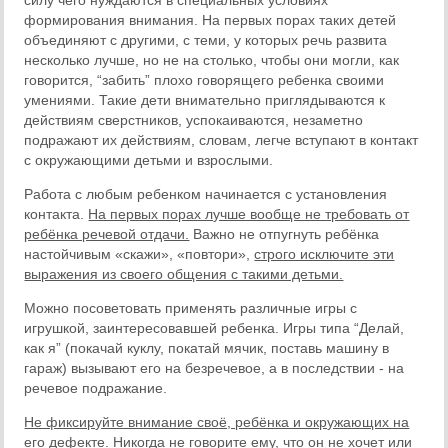
силу чего нуждаются в специальных условиях
формирования внимания. На первых порах таких детей
объединяют с другими, с теми, у которых речь развита
несколько лучше, но не на столько, чтобы они могли, как
говорится, “забить” плохо говорящего ребенка своими
умениями. Такие дети внимательно приглядываются к
действиям сверстников, успокаиваются, незаметно
подражают их действиям, словам, легче вступают в контакт
с окружающими детьми и взрослыми.
Работа с любым ребенком начинается с установления
контакта.
На первых порах лучше вообще не требовать от
ребёнка речевой отдачи.
Важно не отпугнуть ребёнка
настойчивым «скажи», «повтори»,
строго исключите эти
выражения из своего общения с такими детьми.
Можно посоветовать применять различные игры с
игрушкой, заинтересовавшей ребенка. Игры типа “Делай,
как я” (покачай куклу, покатай мячик, поставь машину в
гараж) вызывают его на безречевое, а в последствии - на
речевое подражание.
Не фиксируйте внимание своё, ребёнка и окружающих на
его дефекте.
Никогда не говорите ему, что он не хочет или