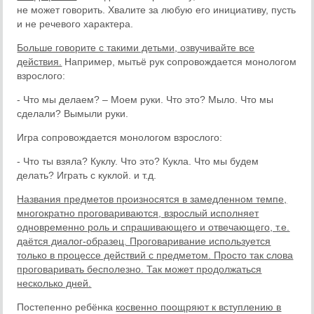
не может говорить. Хвалите за любую его инициативу, пусть
и не речевого характера.
Больше говорите с такими детьми, озвучивайте все
действия.
Например, мытьё рук сопровождается монологом
взрослого:
- Что мы делаем? – Моем руки. Что это? Мыло. Что мы
сделали? Вымыли руки.
Игра сопровождается монологом взрослого:
- Что ты взяла? Куклу. Что это? Кукла. Что мы будем
делать? Играть с куклой. и т.д.
Названия предметов произносятся в замедленном темпе,
многократно проговариваются, взрослый исполняет
одновременно роль и спрашивающего и отвечающего, т.е.
даётся диалог-образец. Проговаривание используется
только в процессе действий с предметом. Просто так слова
проговаривать бесполезно. Так может продолжаться
несколько дней.
Постепенно ребёнка
косвенно поощряют к вступлению в