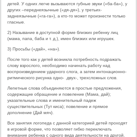
детей. У одних легче вызываются губные звуки («ба-ба»), у
других –переднеязычные («дя-дя»), у третьих-
заднеязычные («га-га»), а кто-то может произнести только
гласные.
2) Называние в доступной форме близких ребенку лиц
(мама, папа, баба и т. д.), имен близких или игрушек.
3) Просьбы («дай», «на»).
После того как у детей возникла потребность подражать
слову взрослого, необходимо начинать работу над
воспроизведением ударного слога, а затем интонационно-
ритмического рисунка одно- .двух-, трехсложных слов.
Лепетные слова объединяются в простые предложения,
содержащие обращение и повеление (Мама, дай);
указательные слова и именительный падеж
существительных (Тут киса); повеление и прямое
дополнение (Дай мяч).
Все занятия логопеда с данной категорией детей проходят
в игровой форме, что позволяет гибко переключать
внимание ребенка с одного вида деятельности на другой,