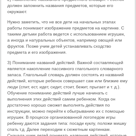
должен запомнить названия предметов, которые его
окружают.
Нужно заметить, что не все дети на начальных этапах
работы понимают изображение предметов на картинке. С
такими детьми работа ведется с использованием игрушек,
а иногда и натуральных объектов, например овощей или
фруктов. Позже учим детей устанавливать сходство
предмета и его изображения.
3) Понимание названий действий. Важной составляющей
является накопление пассивного глагольного словарного
запаса. Глагольный словарь должен состоять из названий
действий, которые ребенок совершает сам или близкие ему
люди (спит, ест, идет, сидит, стоит, бежит, прыгает и т. д.).
Обучение пониманию действий лучше начинать с
выполнения этих действий самим ребенком. Когда он
достаточно хорошо сможет выполнять действия по
инструкции, можно перейти к обыгрыванию их с помощью
игрушек. В процессе организованной логопедом игры
ребенку даются задания типа: посади куклу, положи мишку
спать т.д. Далее переходим к сюжетным картинкам.
Сначала учим детей понимать названия действий, которые