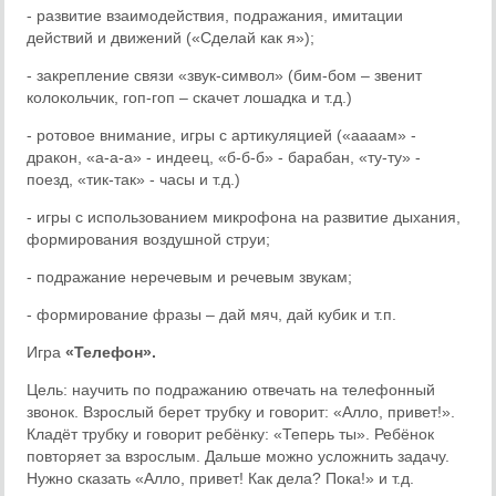
- развитие взаимодействия, подражания, имитации
действий и движений («Сделай как я»);
- закрепление связи «звук-символ» (бим-бом – звенит
колокольчик, гоп-гоп – скачет лошадка и т.д.)
- ротовое внимание, игры с артикуляцией («аааам» -
дракон, «а-а-а» - индеец, «б-б-б» - барабан, «ту-ту» -
поезд, «тик-так» - часы и т.д.)
- игры с использованием микрофона на развитие дыхания,
формирования воздушной струи;
- подражание неречевым и речевым звукам;
- формирование фразы – дай мяч, дай кубик и т.п.
Игра
«
Телефон
».
Цель: научить по подражанию отвечать на телефонный
звонок. Взрослый берет трубку и говорит: «Алло, привет!».
Кладёт трубку и говорит ребёнку: «Теперь ты». Ребёнок
повторяет за взрослым. Дальше можно усложнить задачу.
Нужно сказать «Алло, привет! Как дела? Пока!» и т.д.