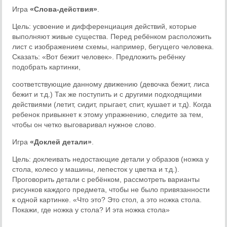
Игра
«
Слова-действия
»
.
Цель: усвоение и дифференциация действий, которые
выполняют живые существа. Перед ребёнком расположить
лист с изображением схемы, например, бегущего человека.
Сказать: «Вот бежит человек». Предложить ребёнку
подобрать картинки,
соответствующие данному движению (девочка бежит, лиса
бежит и т.д.) Так же поступить и с другими подходящими
действиями (летит, сидит, прыгает, спит, кушает и т.д). Когда
ребенок привыкнет к этому упражнению, следите за тем,
чтобы он четко выговаривал нужное слово.
Игра
«
Доклей детали
»
.
Цель: доклеивать недостающие детали у образов (ножка у
стола, колесо у машины, лепесток у цветка и т.д.).
Проговорить детали с ребёнком, рассмотреть варианты
рисунков каждого предмета, чтобы не было привязанности
к одной картинке. «Что это? Это стол, а это ножка стола.
Покажи, где ножка у стола? И эта ножка стола»