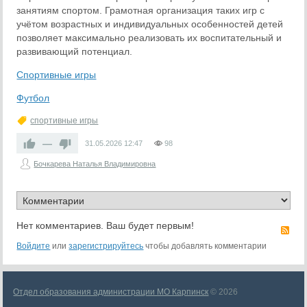
занятиям спортом. Грамотная организация таких игр с
учётом возрастных и индивидуальных особенностей детей
позволяет максимально реализовать их воспитательный и
развивающий потенциал.
Спортивные игры
Футбол
спортивные игры
—
31.05.2026
12:47
98
Бочкарева Наталья Владимировна
Нет комментариев. Ваш будет первым!
RS
Войдите
или
зарегистрируйтесь
чтобы добавлять комментарии
Отдел образования администрации МО Карпинск
© 2026