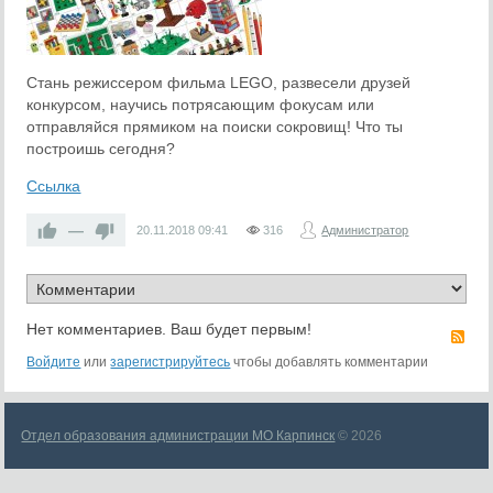
Стань режиссером фильма LEGO, развесели друзей
конкурсом, научись потрясающим фокусам или
отправляйся прямиком на поиски сокровищ! Что ты
построишь сегодня?
Ссылка
—
20.11.2018
09:41
316
Администратор
Нет комментариев. Ваш будет первым!
RS
Войдите
или
зарегистрируйтесь
чтобы добавлять комментарии
Отдел образования администрации МО Карпинск
© 2026