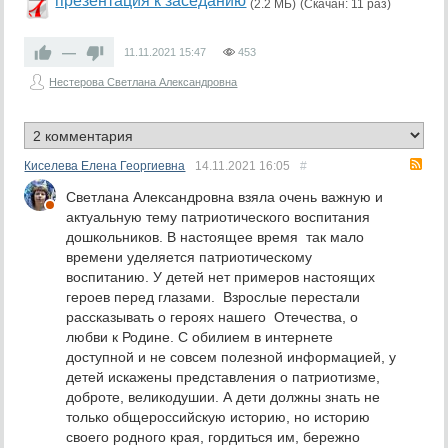
презентация к заседанию
(2.2 МБ)
(Скачан: 11 раз)
—
11.11.2021
15:47
453
Нестерова Светлана Александровна
RS
Киселева Елена Георгиевна
14.11.2021
16:05
#
Светлана Александровна взяла очень важную и
актуальную тему патриотического воспитания
дошкольников. В настоящее время так мало
времени уделяется патриотическому
воспитанию. У детей нет примеров настоящих
героев перед глазами. Взрослые перестали
рассказывать о героях нашего Отечества, о
любви к Родине. С обилием в интернете
доступной и не совсем полезной информацией, у
детей искажены представления о патриотизме,
доброте, великодушии. А дети должны знать не
только общероссийскую историю, но историю
своего родного края, гордиться им, бережно