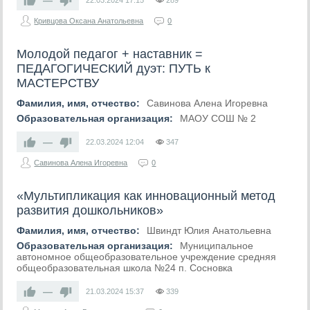
—
22.03.2024
17:15
289
Кривцова Оксана Анатольевна
0
Молодой педагог + наставник =
ПЕДАГОГИЧЕСКИЙ дуэт: ПУТЬ к
МАСТЕРСТВУ
Фамилия, имя, отчество:
Савинова Алена Игоревна
Образовательная организация:
МАОУ СОШ № 2
—
22.03.2024
12:04
347
Савинова Алена Игоревна
0
«Мультипликация как инновационный метод
развития дошкольников»
Фамилия, имя, отчество:
Швиндт Юлия Анатольевна
Образовательная организация:
Муниципальное
автономное общеобразовательное учреждение средняя
общеобразовательная школа №24 п. Сосновка
—
21.03.2024
15:37
339