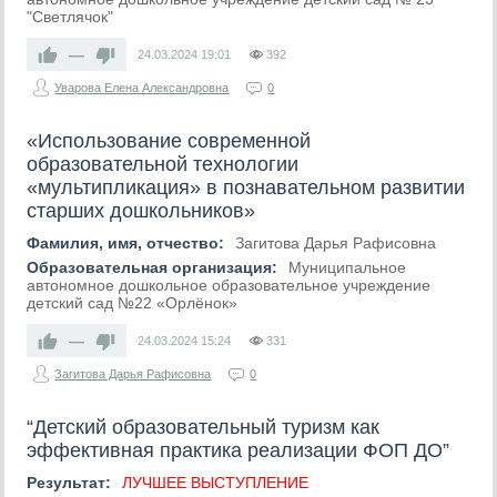
"Светлячок"
—
24.03.2024
19:01
392
Уварова Елена Александровна
0
«Использование современной
образовательной технологии
«мультипликация» в познавательном развитии
старших дошкольников»
Фамилия, имя, отчество:
Загитова Дарья Рафисовна
Образовательная организация:
Муниципальное
автономное дошкольное образовательное учреждение
детский сад №22 «Орлёнок»
—
24.03.2024
15:24
331
Загитова Дарья Рафисовна
0
“Детский образовательный туризм как
эффективная практика реализации ФОП ДО”
Результат:
ЛУЧШЕЕ ВЫСТУПЛЕНИЕ