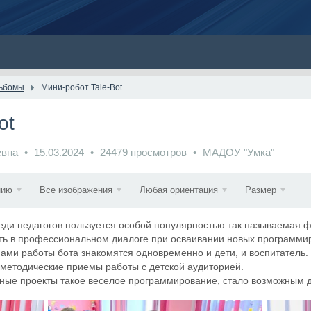
ьбомы
Мини-робот Tale-Bot
ot
евна
15.03.2024
24479 просмотров
МАДОУ "Умка"
нию
Все изображения
Любая ориентация
Размер
еди педагогов пользуется особой популярностью так называемая ф
ть в профессиональном диалоге при осваивании новых программир
пами работы бота знакомятся одновременно и дети, и воспитатель. 
 методические приемы работы с детской аудиторией.
ьные проекты такое веселое программирование, стало возможным 