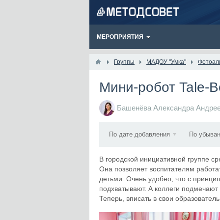
МЕРОПРИЯТИЯ
Группы
МАДОУ "Умка"
Фотоал
Мини-робот Tale-B
Башенёва Александра Андре
По дате добавления
По убыва
В городской инициативной группе ср
Она позволяет воспитателям работа
детьми. Очень удобно, что с принци
подхватывают. А коллеги подмечают
Теперь, вписать в свои образовател