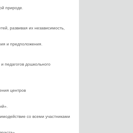
ой природе.
тей, развивая их независимость,
ния и предположения.
 и педагогов дошкольного
ения центров
ий».
аимодействие со всеми участниками
зраста».