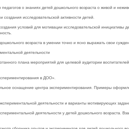
педагогов о знаниях детей дошкольного возраста о живой и нежив
и создания исследовательской активности детей.
оздания условий для мотивации исследовательской инициативы де
ность.
дошкольного возраста в умении точно и ясно выражать свои сужде
иментальной деятельности
танного плана мероприятий для целевой аудитории воспитателей
кспериментирования в ДОО».
ьное оснащение центра экспериментирования. Примеры оформл
кспериментальной деятельности и варианты мотивирующих задан
кспериментальной деятельности у детей дошкольного возраста. Вз
смотр сборника опытов и экспериментов для детей дошкольного во