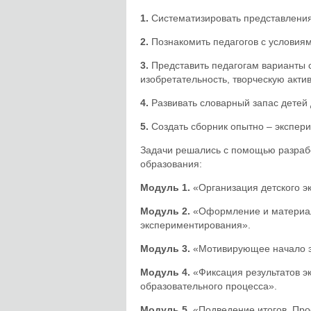
1.
Систематизировать представления 
2.
Познакомить педагогов с условиям
3.
Представить педагогам варианты с
изобретательность, творческую актив
4.
Развивать словарный запас детей 
5.
Создать сборник опытно – экспер
Задачи решались с помощью разрабо
образования:
Модуль 1.
«Организация детского э
Модуль 2.
«Оформление и материал
экспериментирования».
Модуль 3.
«Мотивирующее начало э
Модуль 4.
«Фиксация результатов э
образовательного процесса».
Модуль 5.
«Подведение итогов. Про