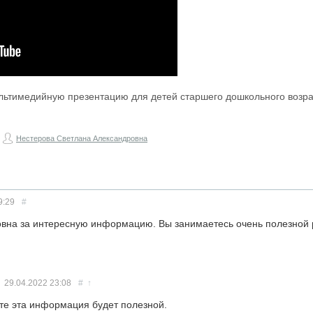
льтимедийную презентацию для детей старшего дошкольного возра
Нестерова Светлана Александровна
9:29
#
вна за интересную информацию. Вы занимаетесь очень полезной 
29.04.2022
23:08
#
↑
те эта информация будет полезной.