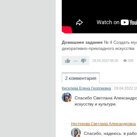
Домашнее задание
№ 4 Создать му
декоративно-прикладного искусства
—
29.04.2022
08:26
399
2 комментария
Киселева Елена Георгиевна
29.04.2022
1
Спасибо Светлана Александро
искусству и культуре.
Нестерова Светлана Александровна
Спасибо, надеюсь в рабо