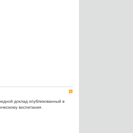
RSS
редной доклад опубликованный в
тическому воспитания.