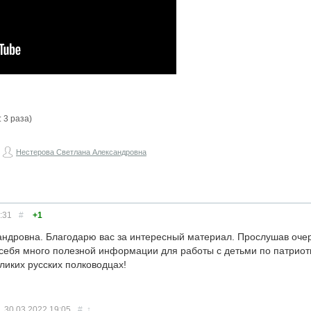
 3 раза)
Нестерова Светлана Александровна
:31
#
+1
андровна. Благодарю вас за интересный материал. Прослушав оче
 себя много полезной информации для работы с детьми по патрио
ликих русских полководцах!
30.03.2022
19:05
#
↑