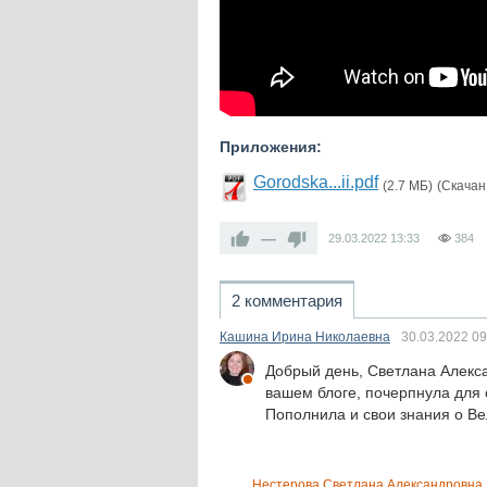
Приложения:
Gorodska...ii.pdf
(2.7 МБ)
(Скачан:
—
29.03.2022
13:33
384
2 комментария
Кашина Ирина Николаевна
30.03.2022
09
Добрый день, Светлана Алекс
вашем блоге, почерпнула для
Пополнила и свои знания о Ве
Нестерова Светлана Александровна