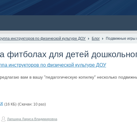
руппа инструкторов по физической культуре ДОУ
Блог
Подвижные игры 
а фитболах для детей дошкольног
ппа инструкторов по физической культуре ДОУ
редлагаю вам в вашу "педагогическую копилку" несколько подвижн
ах
(16 КБ)
(Скачан: 10 раз)
Лапшина Лариса Владимировна