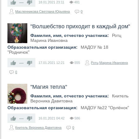
—
18.01.2021
23:11
481
Масленникова Светлана Юрьевна
0
"Волшебство приходит в каждый дом"
Фамилия, имя, отчество участника:
Ротц
Марина Ивановна
Образовательная организация:
МАДОУ № 18
"Родничок"
—
17.01.2021
12:21
555
Ротц Марина Ивановна
0
"Магия тепла"
Фамилия, имя, отчество участника:
Книтель
Вероника Давитовна
Образовательная организация:
МАДОУ №22 "Орлёнок"
—
16.01.2021
04:42
586
Книтель Вероника Давитовна
0