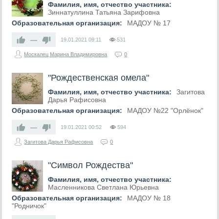
Фамилия, имя, отчество участника:
Зиннатуллина Татьяна Зарифовна
Образовательная организация:
МАДОУ № 17
—
19.01.2021
09:11
531
Москалец Марина Владимировна
0
"Рождественская омела"
Фамилия, имя, отчество участника:
Загитова
Дарья Рафисовна
Образовательная организация:
МАДОУ №22 "Орлёнок"
—
19.01.2021
00:52
594
Загитова Дарья Рафисовна
0
"Символ Рождества"
Фамилия, имя, отчество участника:
Масленникова Светлана Юрьевна
Образовательная организация:
МАДОУ № 18
"Родничок"