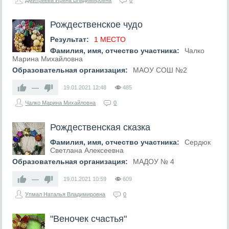
Дмитриева Ирина Владимировна
0
Рождественское чудо
Результат:
1 МЕСТО
Фамилия, имя, отчество участника:
Чалко
Марина Михайловна
Образовательная организация:
МАОУ СОШ №2
—
19.01.2021
12:48
485
Чалко Марина Михайловна
0
Рождественская сказка
Фамилия, имя, отчество участника:
Сердюк
Светлана Алексеевна
Образовательная организация:
МАДОУ № 4
—
19.01.2021
10:59
609
Упмал Наталья Владимировна
0
"Веночек счастья"