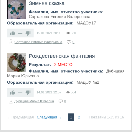
Зимняя сказка
Фамилия, имя, отчество участника:
Сартакова Евгения Валерьевна
Образовательная организация:
МАДОУ17
—
15.01.2021
20:05
530
Сартакова Евгения Валерьевна
0
Рождественская фантазия
Результат:
2 МЕСТО
Фамилия, имя, отчество участника:
Дубицкая
Мария Юрьевна
Образовательная организация:
МАДОУ №2
—
14.01.2021
22:57
564
Дубицкая Мария Юрьевна
0
← Предыдущая
Следующая →
1
2
Показаны 1-15 из 16