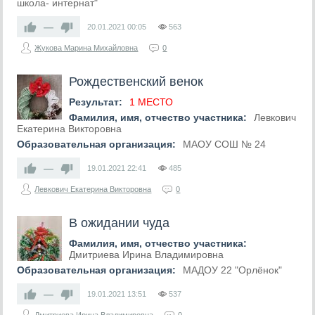
школа- интернат"
—
20.01.2021
00:05
563
Жукова Марина Михайловна
0
Рождественский венок
Результат:
1 МЕСТО
Фамилия, имя, отчество участника:
Левкович
Екатерина Викторовна
Образовательная организация:
МАОУ СОШ № 24
—
19.01.2021
22:41
485
Левкович Екатерина Викторовна
0
В ожидании чуда
Фамилия, имя, отчество участника:
Дмитриева Ирина Владимировна
Образовательная организация:
МАДОУ 22 "Орлёнок"
—
19.01.2021
13:51
537