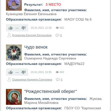
Результат:
3 МЕСТО
Фамилия, имя, отчество участника:
Кузнецова Евгения Евгеньевна
Образовательная организация:
МАОУ СОШ № 6
—
20.01.2021
12:39
460
Кузнецова Евгения Евгеньевна
0
Чудо венок
Фамилия, имя, отчество участника:
Ошмарина Надежда Сергеевна
Образовательная организация:
МАДОУ№22
—
20.01.2021
10:35
493
Ошмарина Надежда Сергеевна
0
"Рождественский оберег"
Фамилия, имя, отчество участника:
Жукова
Марина Михайловна
Образовательная организация:
ГБОУ СО "Карпинская