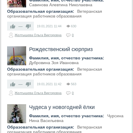
Фамилия, имя, отчество участника:
Савинова Алевтина Николаевна
Образовательная организация:
Ветеранская
организация работников образования
—
19.01.2021
11:44
630
Желтышева Ольга Викторовна
0
Рождественский сюрприз
Фамилия, имя, отчество участника:
Дубровина Зоя Ивановна
Образовательная организация:
Ветеранская
организация работников образования
—
19.01.2021
11:42
563
Желтышева Ольга Викторовна
0
Чудеса у новогодней ёлки
Фамилия, имя, отчество участника:
Чурсина
Нина Васильевна
Образовательная организация:
Ветеранская
организация работников образования