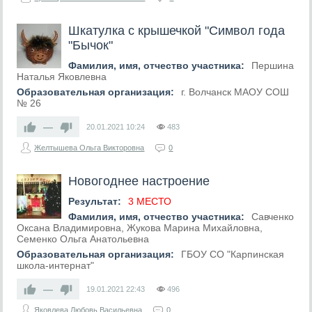
Шкатулка с крышечкой "Символ года
"Бычок"
Фамилия, имя, отчество участника:
Першина
Наталья Яковлевна
Образовательная организация:
г. Волчанск МАОУ СОШ
№ 26
—
20.01.2021
10:24
483
Желтышева Ольга Викторовна
0
Новогоднее настроение
Результат:
3 МЕСТО
Фамилия, имя, отчество участника:
Савченко
Оксана Владимировна, Жукова Марина Михайловна,
Семенко Ольга Анатольевна
Образовательная организация:
ГБОУ СО "Карпинская
школа-интернат"
—
19.01.2021
22:43
496
Яковлева Любовь Васильевна
0