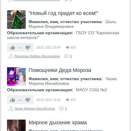
"Новый год придет ко всем!"
Фамилия, имя, отчество участника:
Шаль
Марина Владимировна
Образовательная организация:
ГБОУ СО "Карпинская
школа-интернат"
—
19.01.2021
20:54
569
Яковлева Любовь Васильевна
0
Помощники Деда Мороза
Фамилия, имя, отчество участника:
Чалко
Марина Михайловна
Образовательная организация:
МАОУ СОШ №2
—
19.01.2021
12:52
479
Чалко Марина Михайловна
0
Мирное дыхание храма