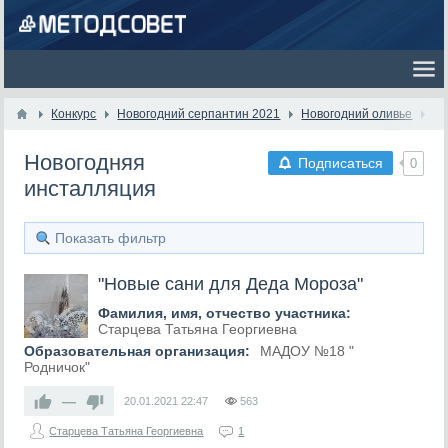
Конкурс
Новогодний серпантин 2021
Новогодний оливье
Новогодняя
Подписаться
0
инсталляция
Показать фильтр
"Новые сани для Деда Мороза"
Фамилия, имя, отчество участника:
Старцева Татьяна Георгиевна
Образовательная организация:
МАДОУ №18 "
Родничок"
—
20.01.2021
22:47
563
Старцева Татьяна Георгиевна
1