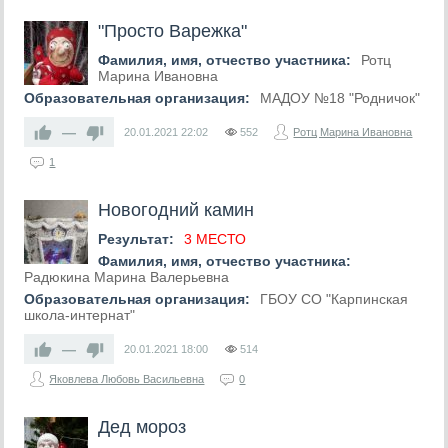
"Просто Варежка"
Фамилия, имя, отчество участника:
Ротц
Марина Ивановна
Образовательная организация:
МАДОУ №18 "Родничок"
—
20.01.2021
22:02
552
Ротц Марина Ивановна
1
Новогодний камин
Результат:
3 МЕСТО
Фамилия, имя, отчество участника:
Радюкина Марина Валерьевна
Образовательная организация:
ГБОУ СО "Карпинская
школа-интернат"
—
20.01.2021
18:00
514
Яковлева Любовь Васильевна
0
Дед мороз