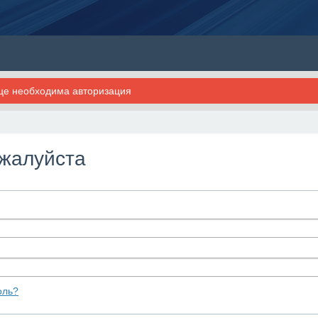
ице необходима авторизация
ожалуйста
оль?