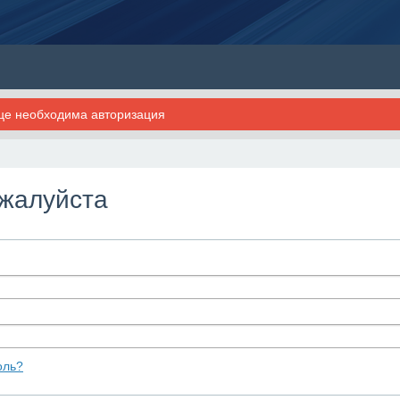
ице необходима авторизация
ожалуйста
оль?