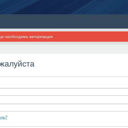
ице необходима авторизация
ожалуйста
оль?