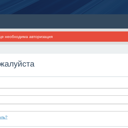
ице необходима авторизация
ожалуйста
оль?