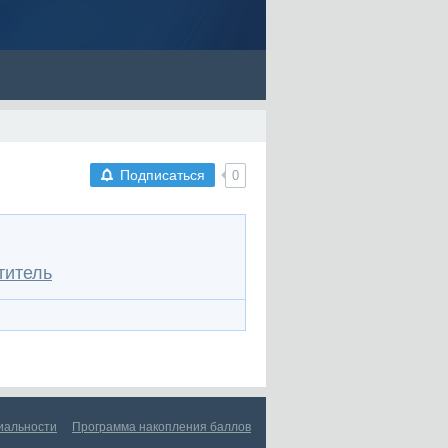
Подписаться
0
титель
иальности
Программа накопления баллов