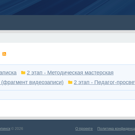
1
записка
2 этап - Методическая мастерская
е (фрагмент видеозаписи)
2 этап - Педагог-просве
рпинск
© 2026
О проекте
Политика конфиденц